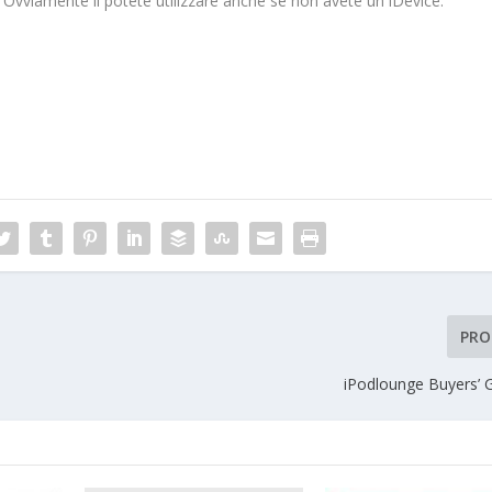
. Ovviamente li potete utilizzare anche se non avete un iDevice.
PRO
iPodlounge Buyers’ 