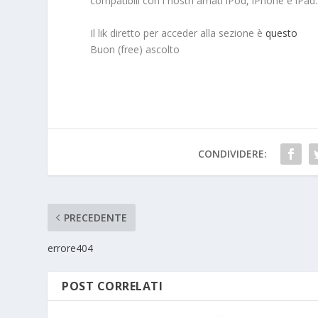
compatibili con i nostri amati iPod, iPhone e iPad
Il lik diretto per acceder alla sezione è
questo
Buon (free) ascolto
CONDIVIDERE:
PRECEDENTE
errore404
POST CORRELATI