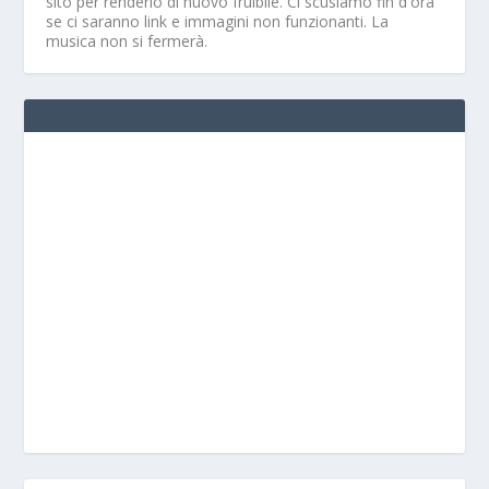
sito per renderlo di nuovo fruibile. Ci scusiamo fin d'ora
se ci saranno link e immagini non funzionanti. La
musica non si fermerà.