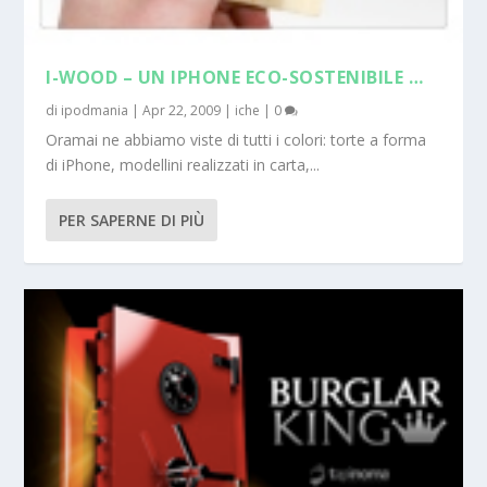
I-WOOD – UN IPHONE ECO-SOSTENIBILE …
di
ipodmania
|
Apr 22, 2009
|
iche
|
0
Oramai ne abbiamo viste di tutti i colori: torte a forma
di iPhone, modellini realizzati in carta,...
PER SAPERNE DI PIÙ