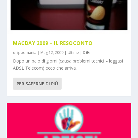
MACDAY 2009 – IL RESOCONTO
di
ipodmania
|
Mag 12, 2009
|
Ultime
|
0
Dopo un paio di giorni (causa problemi tecnici – leggasi
ADSL Telecom) ecco che arriva...
PER SAPERNE DI PIÙ