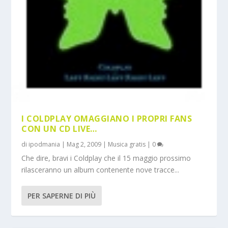
I COLDPLAY OMAGGIANO I PROPRI FANS
CON UN CD LIVE…
di
ipodmania
|
Mag 2, 2009
|
Musica gratis
|
0
Che dire, bravi i Coldplay che il 15 maggio prossimo
rilasceranno un album contenente nove tracce...
PER SAPERNE DI PIÙ