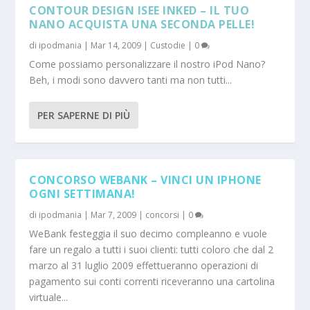
CONTOUR DESIGN ISEE INKED – IL TUO
NANO ACQUISTA UNA SECONDA PELLE!
di
ipodmania
|
Mar 14, 2009
|
Custodie
|
0
Come possiamo personalizzare il nostro iPod Nano?
Beh, i modi sono davvero tanti ma non tutti...
PER SAPERNE DI PIÙ
CONCORSO WEBANK – VINCI UN IPHONE
OGNI SETTIMANA!
di
ipodmania
|
Mar 7, 2009
|
concorsi
|
0
WeBank festeggia il suo decimo compleanno e vuole
fare un regalo a tutti i suoi clienti: tutti coloro che dal 2
marzo al 31 luglio 2009 effettueranno operazioni di
pagamento sui conti correnti riceveranno una cartolina
virtuale...