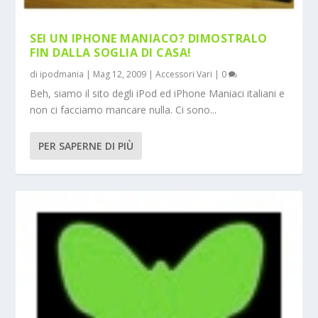
SEI UN IPHONE MANIACO? DIMOSTRALO
FIN DALLA SOGLIA DI CASA!
di
ipodmania
|
Mag 12, 2009
|
Accessori Vari
|
0
Beh, siamo il sito degli iPod ed iPhone Maniaci italiani e
non ci facciamo mancare nulla. Ci sono...
PER SAPERNE DI PIÙ