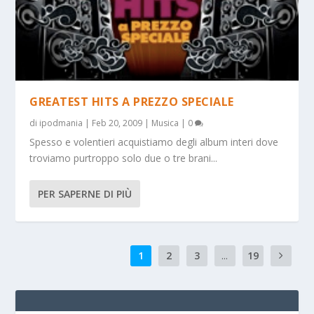
GREATEST HITS A PREZZO SPECIALE
di
ipodmania
|
Feb 20, 2009
|
Musica
|
0
Spesso e volentieri acquistiamo degli album interi dove
troviamo purtroppo solo due o tre brani...
PER SAPERNE DI PIÙ
1
2
3
...
19