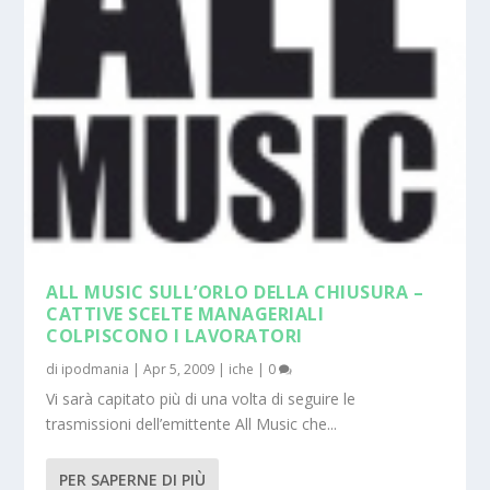
ALL MUSIC SULL’ORLO DELLA CHIUSURA –
CATTIVE SCELTE MANAGERIALI
COLPISCONO I LAVORATORI
di
ipodmania
|
Apr 5, 2009
|
iche
|
0
Vi sarà capitato più di una volta di seguire le
trasmissioni dell’emittente All Music che...
PER SAPERNE DI PIÙ