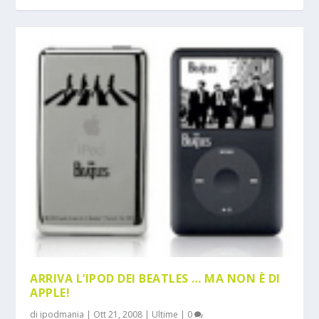
ARRIVA L’IPOD DEI BEATLES … MA NON È DI
APPLE!
di
ipodmania
|
Ott 21, 2008
|
Ultime
|
0