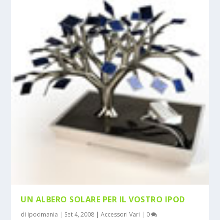
UN ALBERO SOLARE PER IL VOSTRO IPOD
di
ipodmania
|
Set 4, 2008
|
Accessori Vari
|
0