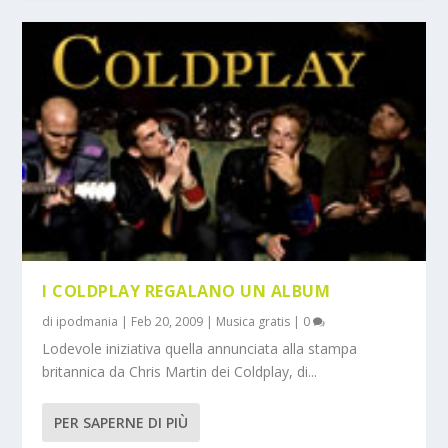
I COLDPLAY REGALANO UN ALBUM
di
ipodmania
|
Feb 20, 2009
|
Musica gratis
|
0
Lodevole iniziativa quella annunciata alla stampa
britannica da Chris Martin dei Coldplay, di...
PER SAPERNE DI PIÙ