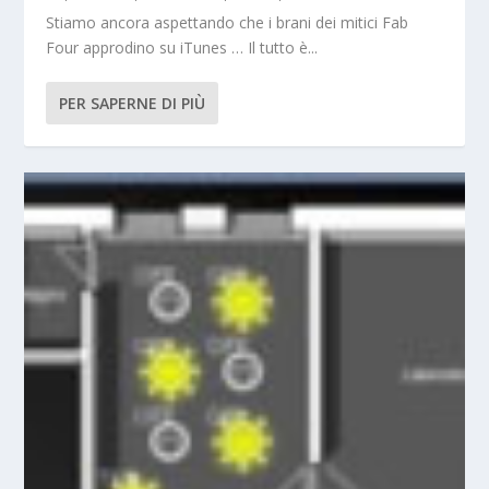
Stiamo ancora aspettando che i brani dei mitici Fab
Four approdino su iTunes … Il tutto è...
PER SAPERNE DI PIÙ