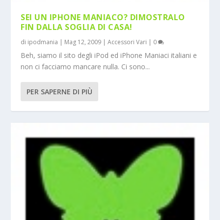
SEI UN IPHONE MANIACO? DIMOSTRALO
FIN DALLA SOGLIA DI CASA!
di
ipodmania
|
Mag 12, 2009
|
Accessori Vari
|
0
Beh, siamo il sito degli iPod ed iPhone Maniaci italiani e
non ci facciamo mancare nulla. Ci sono...
PER SAPERNE DI PIÙ