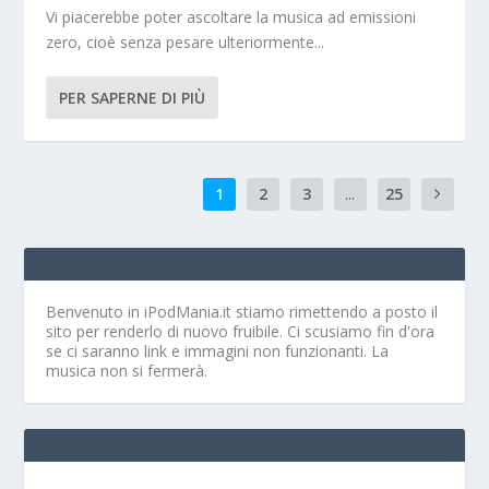
Vi piacerebbe poter ascoltare la musica ad emissioni
zero, cioè senza pesare ulteriormente...
PER SAPERNE DI PIÙ
1
2
3
...
25
Benvenuto in iPodMania.it
stiamo rimettendo a posto il
sito per renderlo di nuovo fruibile. Ci scusiamo fin d'ora
se ci saranno link e immagini non funzionanti. La
musica non si fermerà.