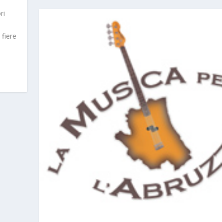
ri
 fiere