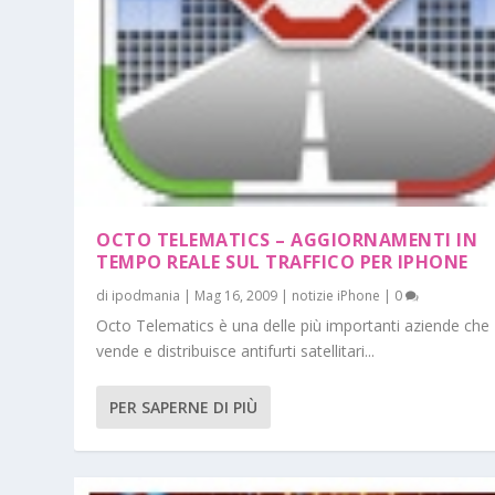
OCTO TELEMATICS – AGGIORNAMENTI IN
TEMPO REALE SUL TRAFFICO PER IPHONE
di
ipodmania
|
Mag 16, 2009
|
notizie iPhone
|
0
Octo Telematics è una delle più importanti aziende che
vende e distribuisce antifurti satellitari...
PER SAPERNE DI PIÙ