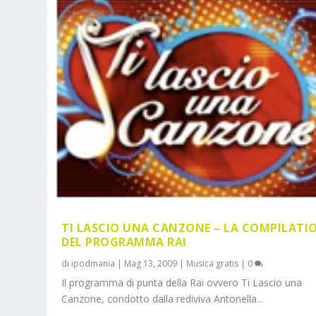
TI LASCIO UNA CANZONE – LA COMPILATI
DEL PROGRAMMA RAI
di
ipodmania
|
Mag 13, 2009
|
Musica gratis
|
0
Il programma di punta della Rai ovvero Ti Lascio una
Canzone, condotto dalla rediviva Antonella...