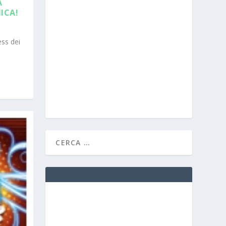
A
ICA!
ess dei