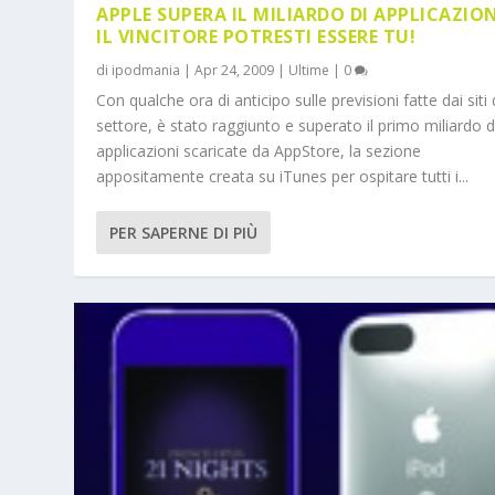
APPLE SUPERA IL MILIARDO DI APPLICAZION
IL VINCITORE POTRESTI ESSERE TU!
di
ipodmania
|
Apr 24, 2009
|
Ultime
|
0
Con qualche ora di anticipo sulle previsioni fatte dai siti 
settore, è stato raggiunto e superato il primo miliardo d
applicazioni scaricate da AppStore, la sezione
appositamente creata su iTunes per ospitare tutti i...
PER SAPERNE DI PIÙ