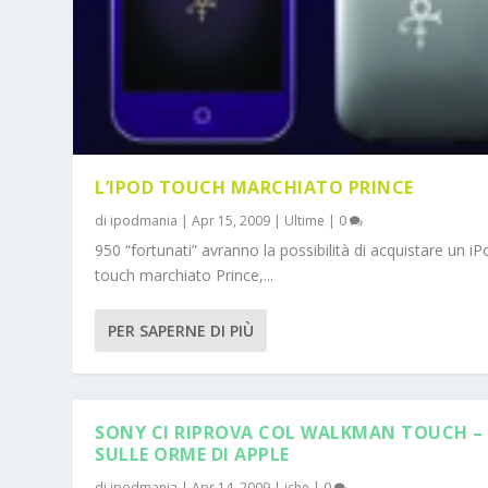
L’IPOD TOUCH MARCHIATO PRINCE
di
ipodmania
|
Apr 15, 2009
|
Ultime
|
0
950 “fortunati” avranno la possibilità di acquistare un iP
touch marchiato Prince,...
PER SAPERNE DI PIÙ
SONY CI RIPROVA COL WALKMAN TOUCH –
SULLE ORME DI APPLE
di
ipodmania
|
Apr 14, 2009
|
iche
|
0