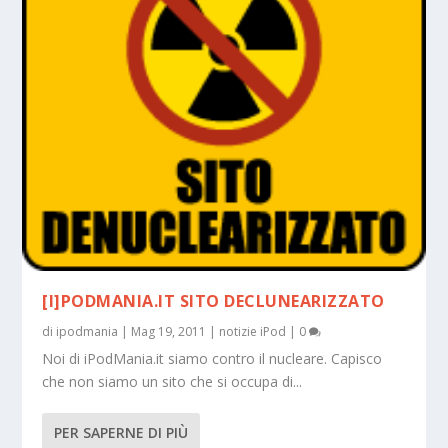
[I]PODMANIA.IT SITO DECLUNEARIZZATO
di
ipodmania
|
Mag 19, 2011
|
notizie iPod
|
0
Noi di iPodMania.it siamo contro il nucleare. Capisco
che non siamo un sito che si occupa di...
PER SAPERNE DI PIÙ