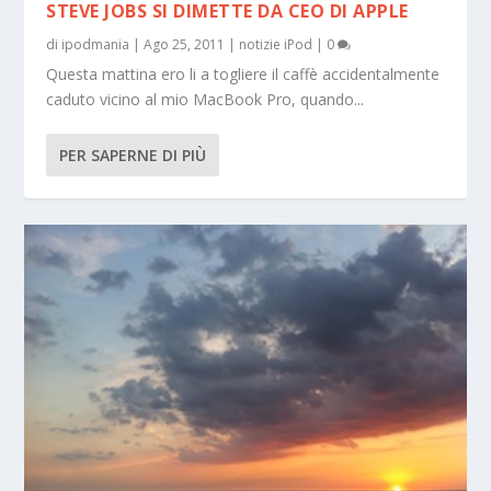
STEVE JOBS SI DIMETTE DA CEO DI APPLE
di
ipodmania
|
Ago 25, 2011
|
notizie iPod
|
0
Questa mattina ero li a togliere il caffè accidentalmente
caduto vicino al mio MacBook Pro, quando...
PER SAPERNE DI PIÙ