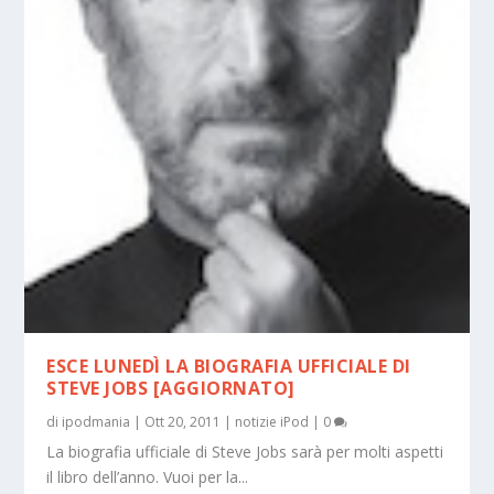
ESCE LUNEDÌ LA BIOGRAFIA UFFICIALE DI
STEVE JOBS [AGGIORNATO]
di
ipodmania
|
Ott 20, 2011
|
notizie iPod
|
0
La biografia ufficiale di Steve Jobs sarà per molti aspetti
il libro dell’anno. Vuoi per la...