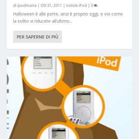
di
ipodmania
|
Ott 31, 2011
|
notizie iPod
|
0
Halloween è alle porte, anzi è proprio oggi, e voi come
la solito vi riducete all’ultimo...
PER SAPERNE DI PIÙ