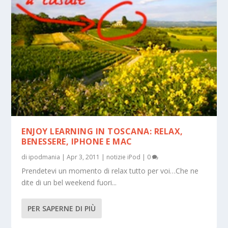
ENJOY LEARNING IN TOSCANA: RELAX,
BENESSERE, IPHONE E MAC
di
ipodmania
|
Apr 3, 2011
|
notizie iPod
|
0
Prendetevi un momento di relax tutto per voi…Che ne
dite di un bel weekend fuori...
PER SAPERNE DI PIÙ