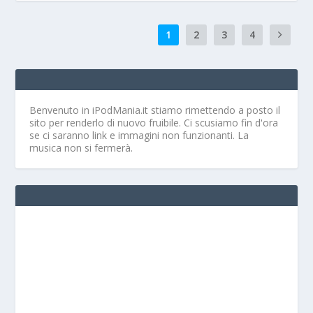
1
2
3
4
Benvenuto in iPodMania.it
stiamo rimettendo a posto il
sito per renderlo di nuovo fruibile. Ci scusiamo fin d'ora
se ci saranno link e immagini non funzionanti. La
musica non si fermerà.