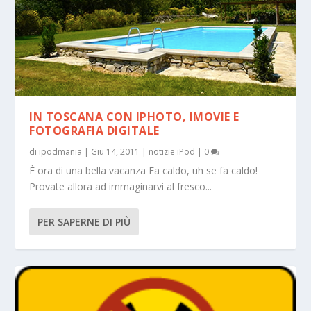
IN TOSCANA CON IPHOTO, IMOVIE E
FOTOGRAFIA DIGITALE
di
ipodmania
|
Giu 14, 2011
|
notizie iPod
|
0
È ora di una bella vacanza Fa caldo, uh se fa caldo!
Provate allora ad immaginarvi al fresco...
PER SAPERNE DI PIÙ