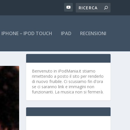
IPHONE – IPOD TOUCH
IPAD
RECENSIONI
Benvenuto in iPodMania.it
stiamo
rimettendo a posto il sito per renderlo
di nuovo fruibile. Ci scusiamo fin d'ora
se ci saranno link e immagini non
funzionanti. La musica non si fermerà.