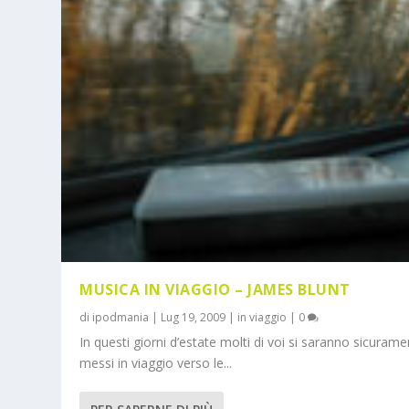
MUSICA IN VIAGGIO – JAMES BLUNT
di
ipodmania
|
Lug 19, 2009
|
in viaggio
|
0
In questi giorni d’estate molti di voi si saranno sicuram
messi in viaggio verso le...