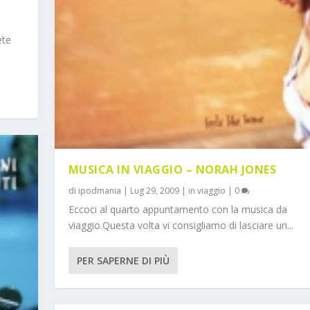
ete
MUSICA IN VIAGGIO – NORAH JONES
di
ipodmania
|
Lug 29, 2009
|
in viaggio
|
0
Eccoci al quarto appuntamento con la musica da
viaggio.Questa volta vi consigliamo di lasciare un...
PER SAPERNE DI PIÙ