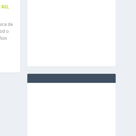
TAIL
sica da
Pod o
iori