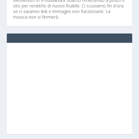
Benvenuto in iPodMania.it
stiamo rimettendo a posto il
sito per renderlo di nuovo fruibile. Ci scusiamo fin d'ora
se ci saranno link e immagini non funzionanti. La
musica non si fermerà.