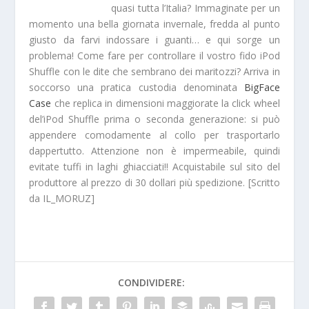
quasi tutta l’Italia? Immaginate per un
momento una bella giornata invernale,
fredda
al punto
giusto da farvi indossare i
guanti
… e qui sorge un
problema! Come fare per controllare il vostro fido iPod
Shuffle con le dite che sembrano dei maritozzi? Arriva in
soccorso una pratica
custodia
denominata
BigFace
Case
che replica in dimensioni maggiorate la
click wheel
del’iPod Shuffle prima o seconda generazione: si può
appendere comodamente al collo per trasportarlo
dappertutto. Attenzione non è impermeabile, quindi
evitate tuffi in laghi ghiacciati!! Acquistabile sul sito del
produttore al prezzo di
30 dollari
più spedizione. [Scritto
da IL_MORUZ]
CONDIVIDERE: