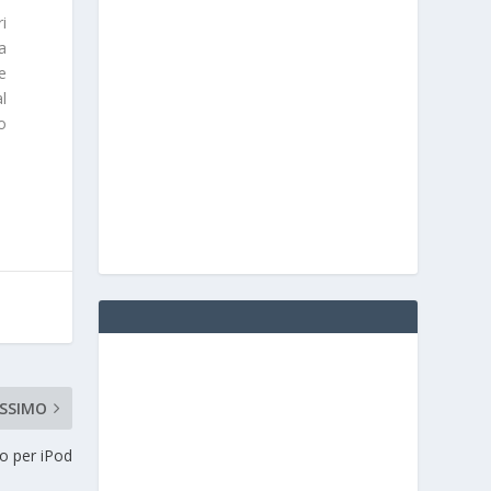
ri
la
e
l
to
SSIMO
o per iPod