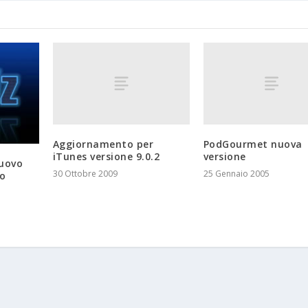
Aggiornamento per
PodGourmet nuova
iTunes versione 9.0.2
versione
nuovo
30 Ottobre 2009
25 Gennaio 2005
eo