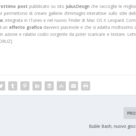
’
ottimo post
pubblicato su sito
JuliusDesign
che raccoglie le miglio
i permettono di creare gallerie d’immagini interattive sullo stile del
ow
, integrata in iTunes e nel nuovo Finder di Mac OS X Leopard. Com
di un
effetto grafico
davvero piacevole e che si adatta moltissimo a
in azione e ralativi codici sorgente da poter scaricare e testare. Let
_MORUZ]
PRO
Buble Bash, nuovo gioc