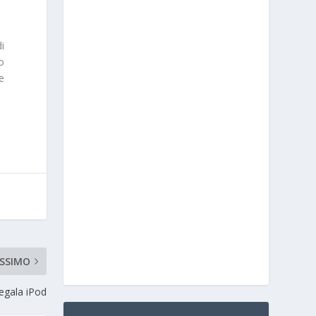
i
o
 e
SSIMO
egala iPod