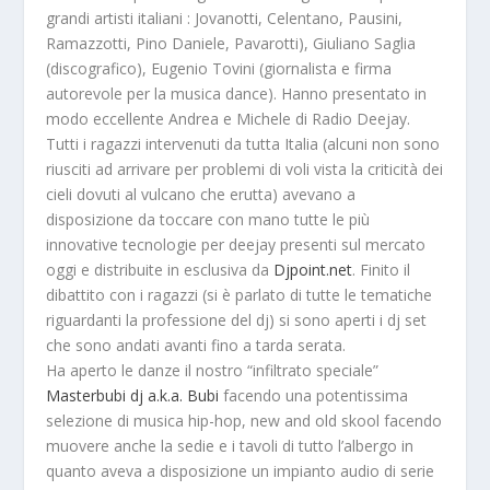
grandi artisti italiani : Jovanotti, Celentano, Pausini,
Ramazzotti, Pino Daniele, Pavarotti),
Giuliano Saglia
(discografico),
Eugenio Tovini
(giornalista e firma
autorevole per la musica dance). Hanno presentato in
modo eccellente
Andrea e Michele
di Radio Deejay.
Tutti i ragazzi intervenuti da tutta Italia (alcuni non sono
riusciti ad arrivare per problemi di voli vista la criticità dei
cieli dovuti al vulcano che erutta) avevano a
disposizione da toccare con mano tutte le più
innovative tecnologie per deejay presenti sul mercato
oggi e distribuite in esclusiva da
Djpoint.net
. Finito il
dibattito con i ragazzi (si è parlato di tutte le tematiche
riguardanti la professione del dj) si sono aperti i dj set
che sono andati avanti fino a tarda serata.
Ha aperto le danze il nostro “infiltrato speciale”
Masterbubi dj a.k.a. Bubi
facendo una potentissima
selezione di musica hip-hop, new and old skool facendo
muovere anche la sedie e i tavoli di tutto l’albergo in
quanto aveva a disposizione un impianto audio di serie