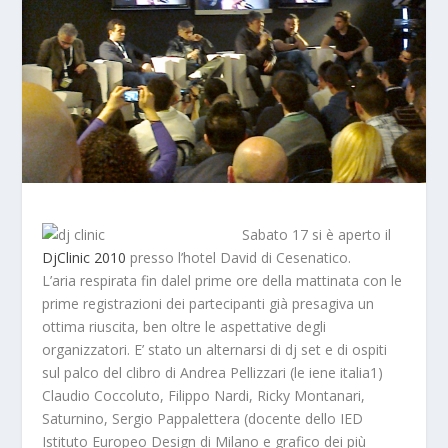
Sabato 17 si è aperto il
DjClinic 2010
presso l’hotel David di Cesenatico.
L’aria respirata fin dalel prime ore della mattinata con le
prime registrazioni dei partecipanti già presagiva un
ottima riuscita, ben oltre le aspettative degli
organizzatori. E’ stato un alternarsi di dj set e di ospiti
sul palco del clibro di
Andrea Pellizzari
(le iene italia1)
Claudio Coccoluto
,
Filippo Nardi
,
Ricky Montanari
,
Saturnino
,
Sergio Pappalettera
(docente dello IED
Istituto Europeo Design di Milano e grafico dei più