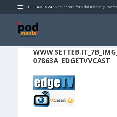
DI TENDENZA:
Recuperare foto dall’iPhone (il mistero
WWW.SETTEB.IT_7B_IMG_
07863A_EDGETVVCAST