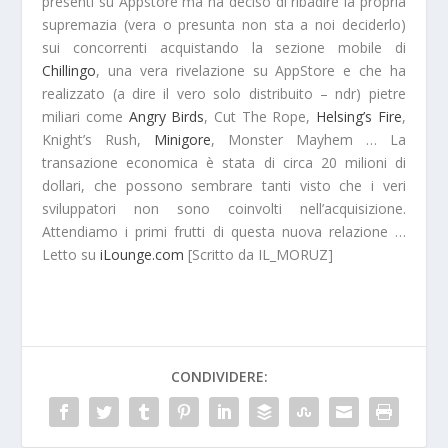
presenti su
Appstore
ma ha deciso di ribadire la propria
supremazia (vera o presunta non sta a noi deciderlo)
sui concorrenti acquistando la sezione mobile di
Chillingo
, una vera rivelazione su AppStore e che ha
realizzato (a dire il vero solo distribuito – ndr) pietre
miliari come
Angry Birds
, Cut The Rope,
Helsing’s Fire
,
Knight’s Rush,
Minigore
, Monster Mayhem … La
transazione economica è stata di
circa 20 milioni di
dollari
, che possono sembrare tanti visto che i veri
sviluppatori non sono coinvolti nell’acquisizione.
Attendiamo i primi frutti di questa nuova relazione …
Letto su
iLounge.com
[Scritto da IL_MORUZ]
CONDIVIDERE: