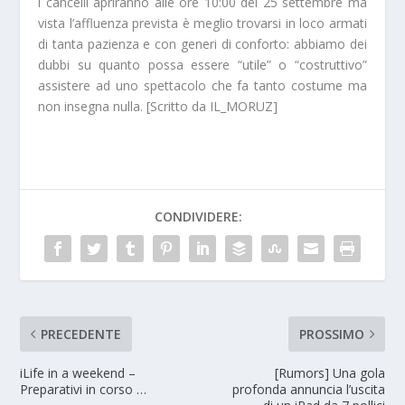
i cancelli apriranno alle
ore 10:00
del 25 settembre ma
vista l’affluenza prevista è meglio trovarsi in loco armati
di
tanta pazienza
e con generi di conforto: abbiamo dei
dubbi su quanto possa essere “utile” o “costruttivo”
assistere ad uno spettacolo che fa tanto costume ma
non insegna nulla. [Scritto da IL_MORUZ]
CONDIVIDERE:
PRECEDENTE
PROSSIMO
iLife in a weekend –
[Rumors] Una gola
Preparativi in corso …
profonda annuncia l’uscita