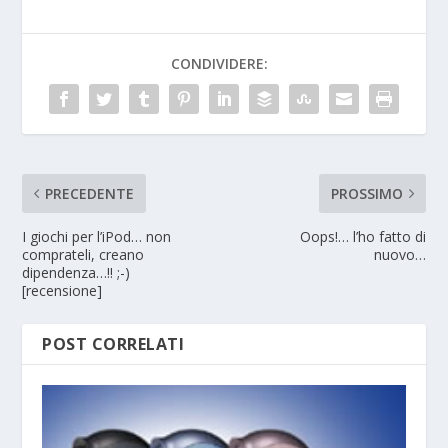
CONDIVIDERE:
PRECEDENTE
PROSSIMO
I giochi per l’iPod… non
Oops!… l’ho fatto di
comprateli, creano
nuovo…
dipendenza…!! ;-)
[recensione]
POST CORRELATI