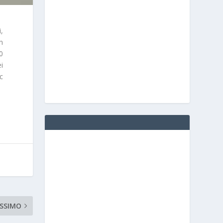
,
n
0
i
c
SSIMO