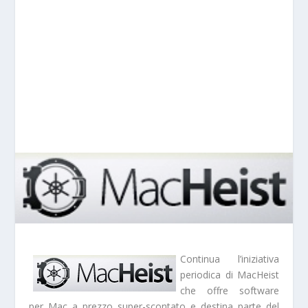
Continua l’iniziativa
periodica di
MacHeist
che offre software
per Mac a prezzo super-scontato e destina parte del