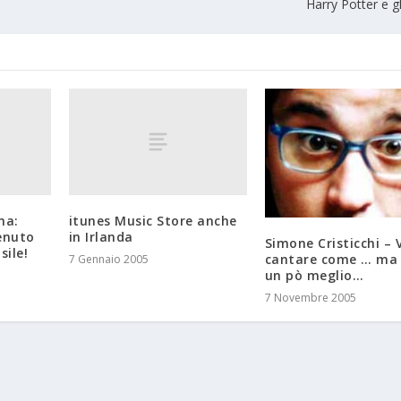
Harry Potter e gl
ma:
itunes Music Store anche
enuto
in Irlanda
Simone Cristicchi – 
ile!
cantare come … ma 
7 Gennaio 2005
un pò meglio…
7 Novembre 2005