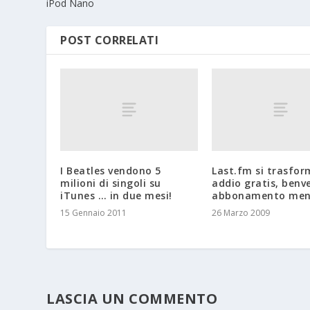
iPod Nano
POST CORRELATI
I Beatles vendono 5
Last.fm si trasfor
milioni di singoli su
addio gratis, benv
iTunes … in due mesi!
abbonamento mens
15 Gennaio 2011
26 Marzo 2009
LASCIA UN COMMENTO