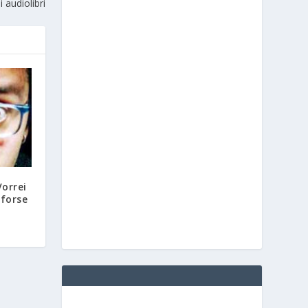
i audiolibri
Vorrei
forse