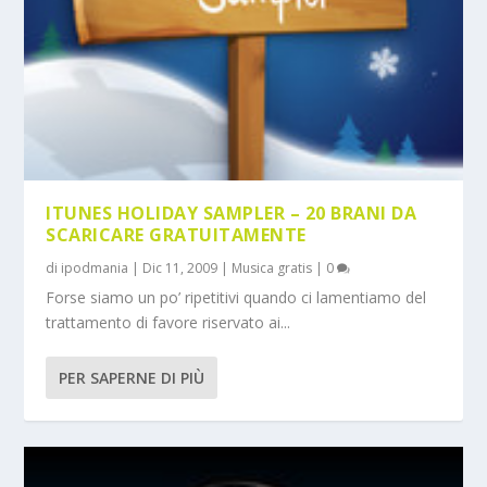
ITUNES HOLIDAY SAMPLER – 20 BRANI DA
SCARICARE GRATUITAMENTE
di
ipodmania
|
Dic 11, 2009
|
Musica gratis
|
0
Forse siamo un po’ ripetitivi quando ci lamentiamo del
trattamento di favore riservato ai...
PER SAPERNE DI PIÙ