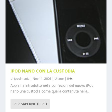
IPOD NANO CON LA CUSTODIA
di
ipodmania
|
Nov 11, 2005
|
Ultime
|
0
Apple ha introdotto nelle confezioni del nuovo iPod
nano una custodia come quella contenuta nella...
PER SAPERNE DI PIÙ