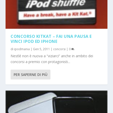
CONCORSO KITKAT – FAI UNA PAUSA E
VINCI IPOD ED IPHONE
di
ipodmania
|
Gen 5, 2011
|
concorsi
|
0
Nestlé non è nuova a “viziarci” anche in ambito dei
concorsi a premio con protagonisti...
PER SAPERNE DI PIÙ