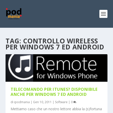
TAG:
CONTROLLO WIRELESS
PER WINDOWS 7 ED ANDROID
TELECOMANDO PER ITUNES? DISPONIBILE
ANCHE PER WINDOWS 7 ED ANDROID
di
ipodmania
|
Gen 10, 2011
|
Software
|
0
Mettiamo caso che un nostro lettore abbia la (s)fortuna