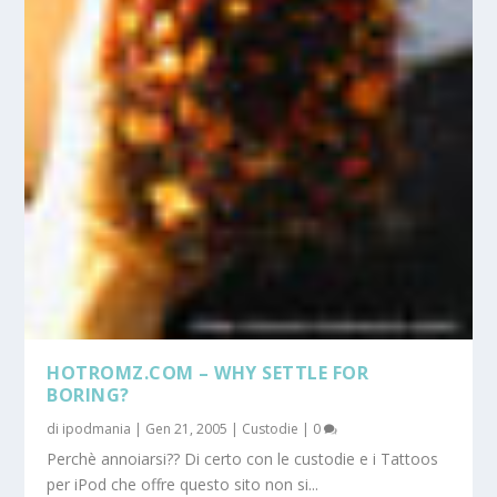
HOTROMZ.COM – WHY SETTLE FOR
BORING?
di
ipodmania
|
Gen 21, 2005
|
Custodie
|
0
Perchè annoiarsi?? Di certo con le custodie e i Tattoos
per iPod che offre questo sito non si...