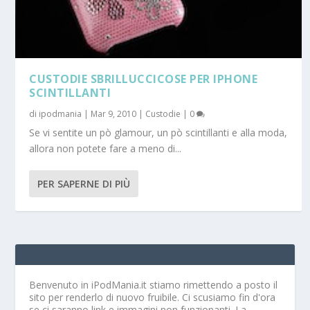
CUSTODIE SBRILLUCCICOSE PER IPHONE
SCINTILLANTI
di
ipodmania
|
Mar 9, 2010
|
Custodie
|
0
Se vi sentite un pò glamour, un pò scintillanti e alla moda,
allora non potete fare a meno di...
PER SAPERNE DI PIÙ
Benvenuto in iPodMania.it
stiamo rimettendo a posto il
sito per renderlo di nuovo fruibile. Ci scusiamo fin d'ora
se ci saranno link e immagini non funzionanti. La