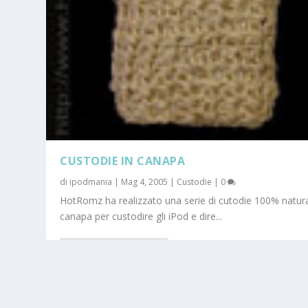
CUSTODIE IN CANAPA
di
ipodmania
|
Mag 4, 2005
|
Custodie
|
0
HotRomz ha realizzato una serie di cutodie 100% natural
canapa per custodire gli iPod e dire...
PER SAPERNE DI PIÙ