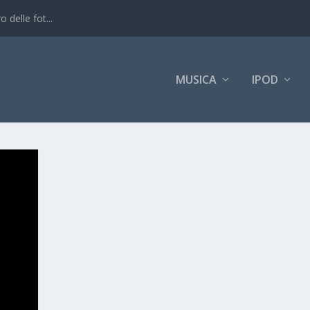
 delle fot...
MUSICA
IPOD