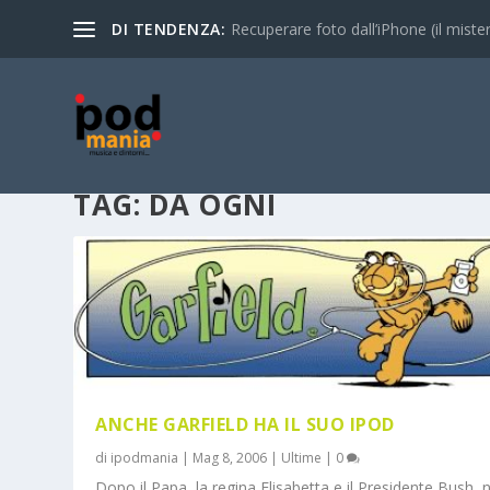
DI TENDENZA:
Recuperare foto dall’iPhone (il mistero
TAG:
DA OGNI
ANCHE GARFIELD HA IL SUO IPOD
di
ipodmania
|
Mag 8, 2006
|
Ultime
|
0
Dopo il Papa, la regina Elisabetta e il Presidente Bush, 