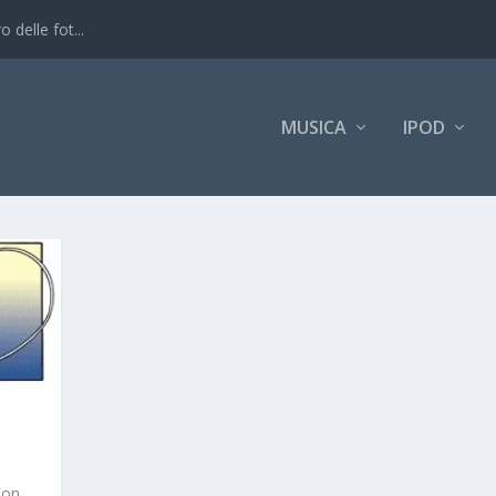
 delle fot...
MUSICA
IPOD
non