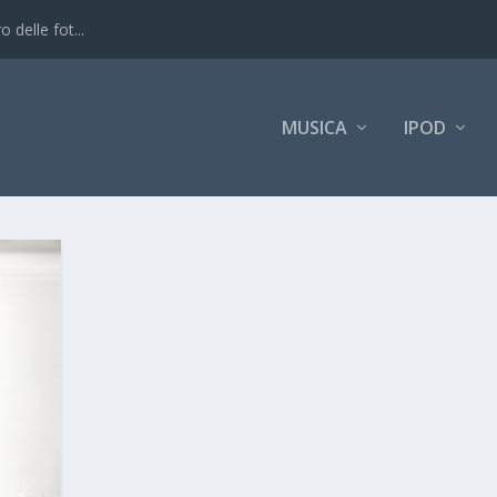
 delle fot...
MUSICA
IPOD