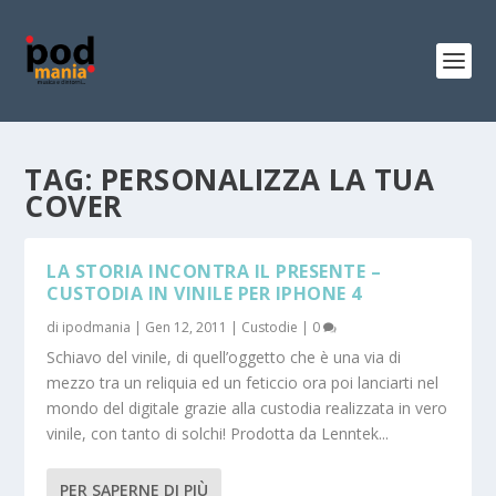
TAG:
PERSONALIZZA LA TUA
COVER
LA STORIA INCONTRA IL PRESENTE –
CUSTODIA IN VINILE PER IPHONE 4
di
ipodmania
|
Gen 12, 2011
|
Custodie
|
0
Schiavo del vinile, di quell’oggetto che è una via di
mezzo tra un reliquia ed un feticcio ora poi lanciarti nel
mondo del digitale grazie alla custodia realizzata in vero
vinile, con tanto di solchi! Prodotta da Lenntek...
PER SAPERNE DI PIÙ