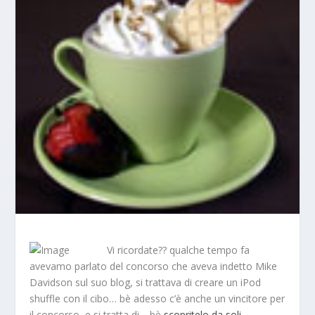
Vi ricordate?? qualche tempo fa
avevamo parlato del concorso che aveva indetto Mike
Davidson sul suo blog, si trattava di creare un iPod
shuffle con il cibo… bè adesso c’è anche un vincitore per
il concorso, e si tratta di… bè
scopritelo da soli…