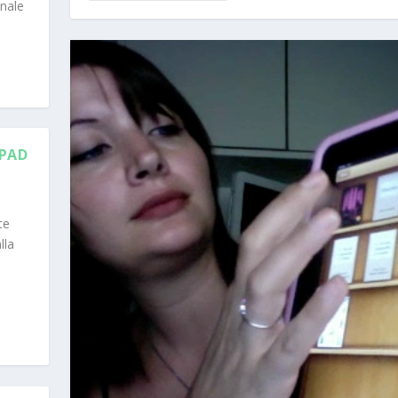
nnale
IPAD
te
lla