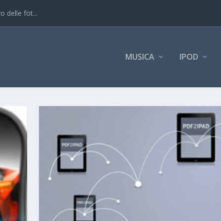
 delle fot...
MUSICA
IPOD