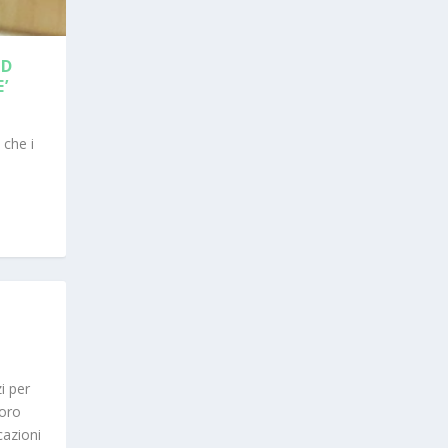
ED
’
 che i
i per
loro
cazioni