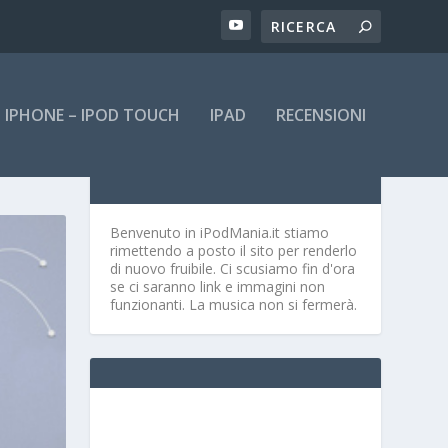
IPHONE – IPOD TOUCH
IPAD
RECENSIONI
Benvenuto in iPodMania.it
stiamo
rimettendo a posto il sito per renderlo
di nuovo fruibile. Ci scusiamo fin d'ora
se ci saranno link e immagini non
funzionanti. La musica non si fermerà.