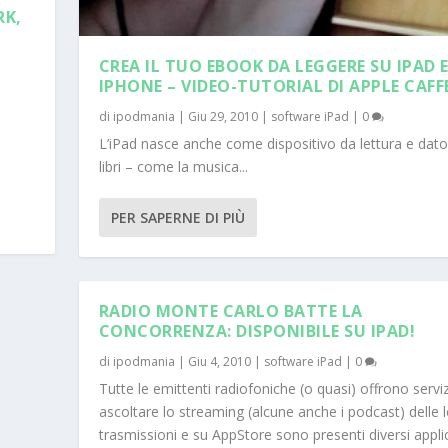
RK,
CREA IL TUO EBOOK DA LEGGERE SU IPAD 
IPHONE – VIDEO-TUTORIAL DI APPLE CAFFE
a
di
ipodmania
|
Giu 29, 2010
|
software iPad
|
0
L’iPad nasce anche come dispositivo da lettura e dato
libri – come la musica...
PER SAPERNE DI PIÙ
RADIO MONTE CARLO BATTE LA
CONCORRENZA: DISPONIBILE SU IPAD!
di
ipodmania
|
Giu 4, 2010
|
software iPad
|
0
Tutte le emittenti radiofoniche (o quasi) offrono serviz
ascoltare lo streaming (alcune anche i podcast) delle 
trasmissioni e su AppStore sono presenti diversi appli