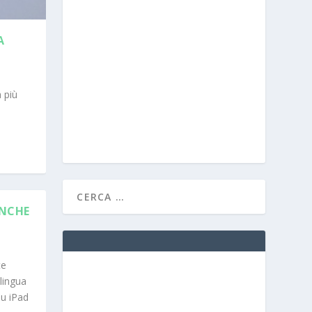
A
 più
ANCHE
te
lingua
su iPad