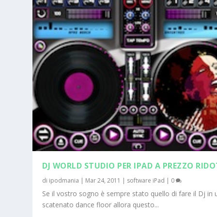
DJ WORLD STUDIO PER IPAD A PREZZO RID
di
ipodmania
|
Mar 24, 2011
|
software iPad
|
0
Se il vostro sogno è sempre stato quello di fare il Dj in
scatenato dance floor allora questo...