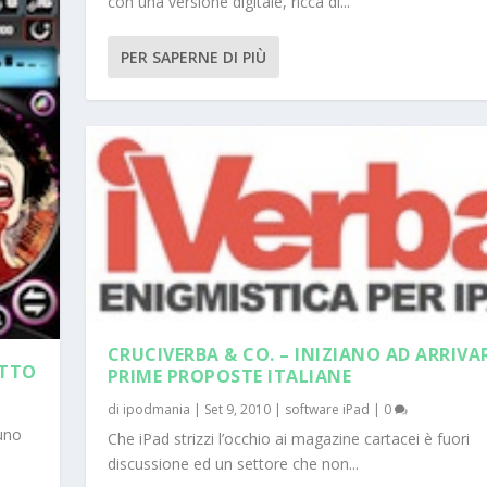
con una versione digitale, ricca di...
PER SAPERNE DI PIÙ
CRUCIVERBA & CO. – INIZIANO AD ARRIVAR
OTTO
PRIME PROPOSTE ITALIANE
di
ipodmania
|
Set 9, 2010
|
software iPad
|
0
 uno
Che iPad strizzi l’occhio ai magazine cartacei è fuori
discussione ed un settore che non...