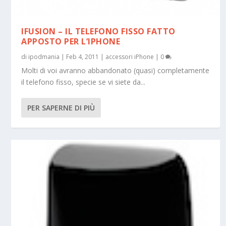
IFUSION – IL TELEFONO FISSO FATTO
APPOSTO PER L’IPHONE
di
ipodmania
|
Feb 4, 2011
|
accessori iPhone
|
0
Molti di voi avranno abbandonato (quasi) completamente
il telefono fisso, specie se vi siete da...
PER SAPERNE DI PIÙ