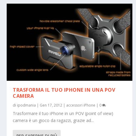
TRASFORMA IL TUO IPHONE IN UNA POV
CAMERA
di
ipodmania
|
Gen 17, 2012
|
accessori iPhone
|
0
Trasformare il tuo iPhone in un POV (point of view)
camera è un gioco da ragazzi, grazie ad...
PER SAPERNE DI PIÙ