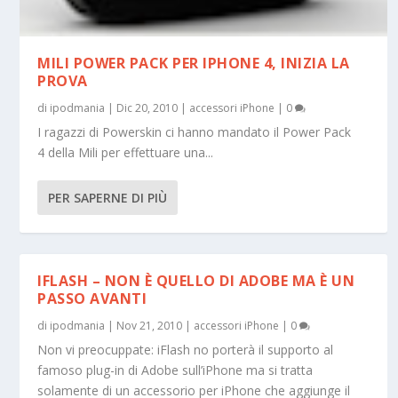
MILI POWER PACK PER IPHONE 4, INIZIA LA
PROVA
di
ipodmania
|
Dic 20, 2010
|
accessori iPhone
|
0
I ragazzi di Powerskin ci hanno mandato il Power Pack
4 della Mili per effettuare una...
PER SAPERNE DI PIÙ
IFLASH – NON È QUELLO DI ADOBE MA È UN
PASSO AVANTI
di
ipodmania
|
Nov 21, 2010
|
accessori iPhone
|
0
Non vi preocuppate: iFlash no porterà il supporto al
famoso plug-in di Adobe sull’iPhone ma si tratta
solamente di un accessorio per iPhone che aggiunge il