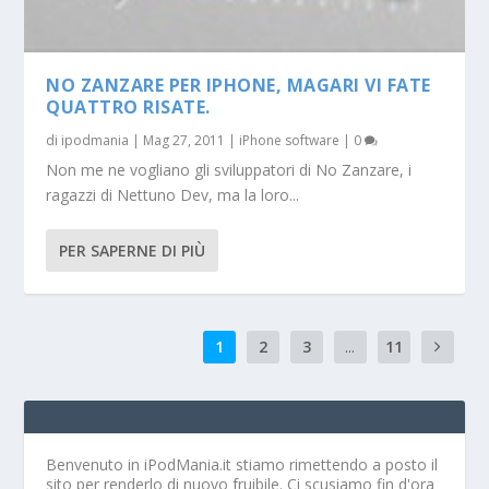
NO ZANZARE PER IPHONE, MAGARI VI FATE
QUATTRO RISATE.
di
ipodmania
|
Mag 27, 2011
|
iPhone software
|
0
Non me ne vogliano gli sviluppatori di No Zanzare, i
ragazzi di Nettuno Dev, ma la loro...
PER SAPERNE DI PIÙ
1
2
3
...
11
Benvenuto in iPodMania.it
stiamo rimettendo a posto il
sito per renderlo di nuovo fruibile. Ci scusiamo fin d'ora