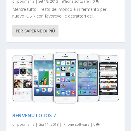
di
ipodmania
|
Set 18, 2013
|
iPhone software
|
0
Mentre tutto il resto del mondo è in fermento per il
nuovo iOS 7 con favorevoli e detrattori del...
PER SAPERNE DI PIÙ
BENVENUTO IOS 7
di
ipodmania
|
Giu 11, 2013
|
iPhone software
|
0