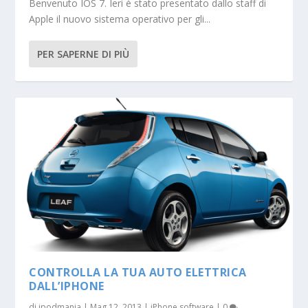
Benvenuto IOS 7. Ieri è stato presentato dallo staff di
Apple il nuovo sistema operativo per gli...
PER SAPERNE DI PIÙ
CONTROLLA LA TUA AUTO ELETTRICA
DALL’IPHONE
di
ipodmania
|
Mag 12, 2013
|
iPhone software
|
0