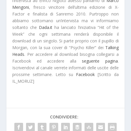
l’intervista ad Enrico Nigiotti adesso parliamo di
Marco
Mengoni
, fresco vincitore dell’ultima edizione di X-
Factor e finalista di
Sanremo 2010
. Purtroppo non
abbiamo sottomano un’intervista ma vi informiamo
soltanto che
Dada.it
ha lanciato l’iniziativa
“Hit of the
Week”
che ogni
settimana
renderà disponibile il
download di un singolo. Si parte proprio con il pupillo di
Morgan, con la sua cover di
“Psycho Killer”
dei
Talking
Heads
. Per accedere al download bisogna collegarsi a
Facebook ed accedere alla
seguente pagina
.
Iscrivendovi al canale verrete informati delle uscite delle
prossime settimane. Letto su
Facebook
[Scritto da
IL_MORUZ]
CONDIVIDERE: