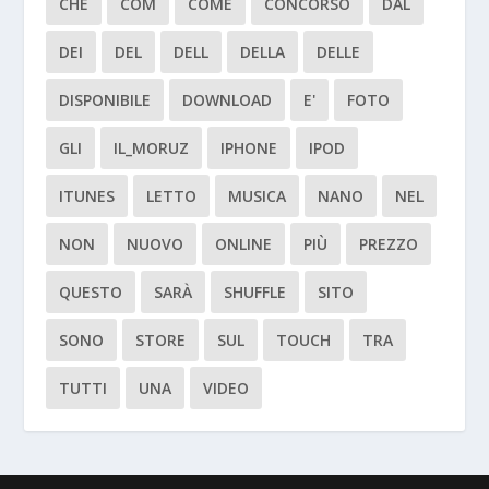
CHE
COM
COME
CONCORSO
DAL
DEI
DEL
DELL
DELLA
DELLE
DISPONIBILE
DOWNLOAD
E'
FOTO
GLI
IL_MORUZ
IPHONE
IPOD
ITUNES
LETTO
MUSICA
NANO
NEL
NON
NUOVO
ONLINE
PIÙ
PREZZO
QUESTO
SARÀ
SHUFFLE
SITO
SONO
STORE
SUL
TOUCH
TRA
TUTTI
UNA
VIDEO