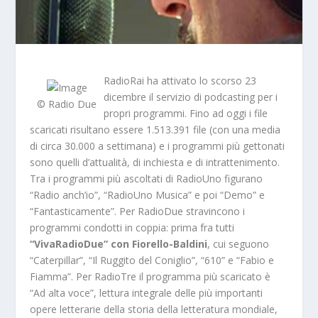
RadioRai ha attivato lo scorso 23
dicembre il servizio di podcasting per i
© Radio Due
propri programmi. Fino ad oggi i file
scaricati risultano essere 1.513.391 file (con una media
di circa 30.000 a settimana) e i programmi più gettonati
sono quelli d’attualità, di inchiesta e di intrattenimento.
Tra i programmi più ascoltati di RadioUno figurano
“Radio anch’io”, “RadioUno Musica” e poi “Demo” e
“Fantasticamente”. Per RadioDue stravincono i
programmi condotti in coppia: prima fra tutti
“VivaRadioDue” con Fiorello-Baldini
, cui seguono
“Caterpillar”, “Il Ruggito del Coniglio”, “610” e “Fabio e
Fiamma”. Per RadioTre il programma più scaricato è
“Ad alta voce”, lettura integrale delle più importanti
opere letterarie della storia della letteratura mondiale,