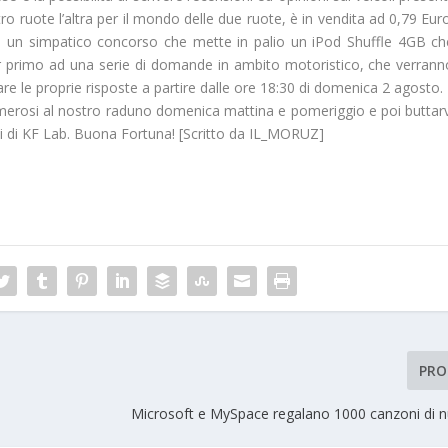
ro ruote l’altra per il mondo delle due ruote, è in vendita ad
0,79 Eur
 un simpatico concorso che mette in palio un
iPod Shuffle 4GB
ch
r primo ad una serie di domande in ambito motoristico, che verrann
re le proprie risposte a partire dalle
ore 18:30
di
domenica 2 agosto
. 
merosi
al nostro
raduno
domenica mattina e pomeriggio e poi buttarv
i di
KF Lab
. Buona Fortuna! [Scritto da IL_MORUZ]
PRO
Microsoft e MySpace regalano 1000 canzoni di nu