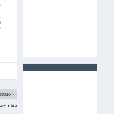
o
:
e
o
Il
i
SSIMO
ovi artisti