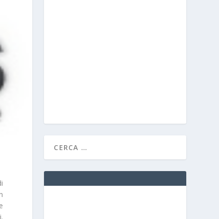
i
n
e
i.