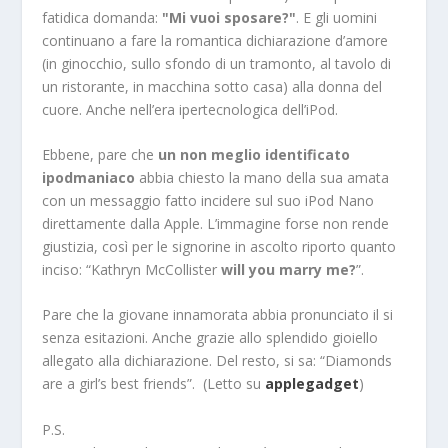
fatidica domanda:
"Mi vuoi sposare?"
. E gli uomini
continuano a fare la romantica dichiarazione d’amore
(in ginocchio, sullo sfondo di un tramonto, al tavolo di
un ristorante, in macchina sotto casa) alla donna del
cuore. Anche nell’era ipertecnologica dell’iPod.
Ebbene, pare che
un non meglio identificato
ipodmaniaco
abbia chiesto la mano della sua amata
con un messaggio fatto incidere sul suo iPod Nano
direttamente dalla Apple. L’immagine forse non rende
giustizia, così per le signorine in ascolto riporto quanto
inciso: “Kathryn McCollister
will you marry me?
”.
Pare che la giovane innamorata abbia pronunciato il si
senza esitazioni. Anche grazie allo splendido gioiello
allegato alla dichiarazione. Del resto, si sa: “Diamonds
are a girl’s best friends”. (Letto su
applegadget
)
P.S.