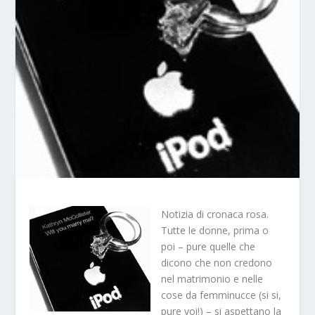
Notizia di cronaca rosa.
Tutte le donne, prima o
poi – pure quelle che
dicono che non credono
nel matrimonio e nelle
cose da femminucce (si si,
pure voi!) – si aspettano la