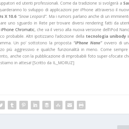
iluppatori ed utenti professionali. Come da tradizione si svolgerà a
Sa
riguarderanno lo sviluppo di applicazioni per iPhone attraverso il nuo
s X 10.6
“Snow Leopard”
. Ma i rumors parlano anche di un imminent
re uno sguardo in Rete per trovare diversi rendering fatti da utent
e
iPhone Chromatic
, che va il verso alla nuova versione dell’iPod Nan
oco probabile. Altri ipotizzano l’adozione della
tecnologia unibody
i
a gamma. Un po’ sottotono la proposta
“iPhone Nano”
ovvero di un
ezzo più aggressivo e qualche funzionalità in meno. Come sempre 
nto, anche con la pubblicazione di improbabili foto super-sfocate ch
stiamo in attesa! [Scritto da IL_MORUZ]