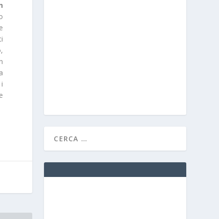
n
vo
e
i
o,
n
a
i
e