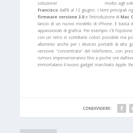
rivolto agli sv
Francisco
dall’8 al 12 giugno. I temi principali 
firmware versione 3.0
e l’introduzione di
Mac O
lancio di un nuovo modello di iPhone. E basta da
appassionati di grafica. Per esempio c’è l’opzion
con un retro in scintillanti colori: possibile ma p
alluminio anche per i devices portatili di alt
versione “concentrata” del telefonino, con pr
rumors imperverseranno fino a poche ore dall’eve
immortalano il nuovo gadget marchiato Apple. Re
CONDIVIDERE: