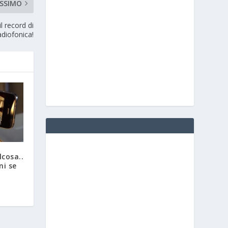
SSIMO
l record di
adiofonica!
lcosa..
ni se