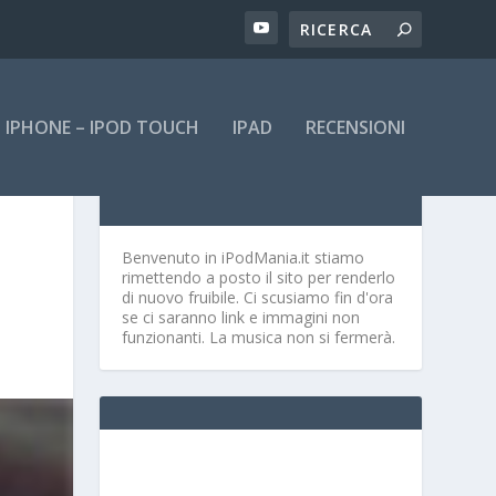
IPHONE – IPOD TOUCH
IPAD
RECENSIONI
Benvenuto in iPodMania.it
stiamo
rimettendo a posto il sito per renderlo
di nuovo fruibile. Ci scusiamo fin d'ora
se ci saranno link e immagini non
funzionanti. La musica non si fermerà.