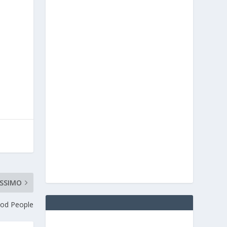
è
SSIMO
Pod People