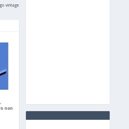
go vintage
–
ro non