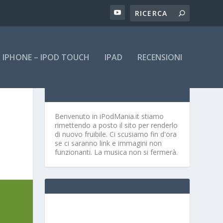
IPHONE – IPOD TOUCH
IPAD
RECENSIONI
Benvenuto in iPodMania.it
stiamo
rimettendo a posto il sito per renderlo
di nuovo fruibile. Ci scusiamo fin d'ora
se ci saranno link e immagini non
funzionanti. La musica non si fermerà.