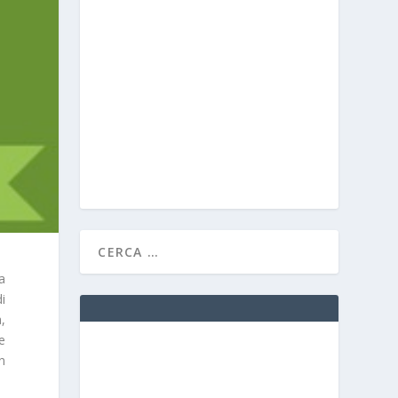
a
i
,
e
on