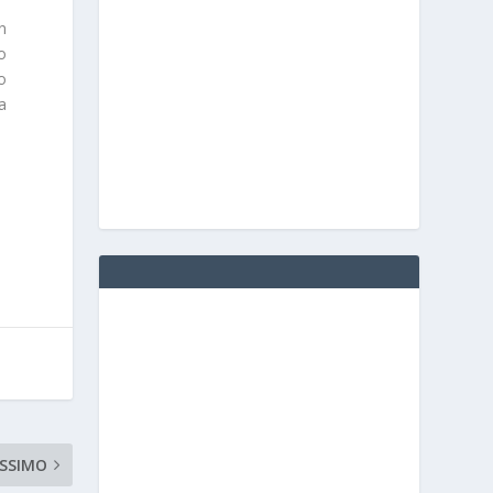
on
lo
zo
a
SSIMO