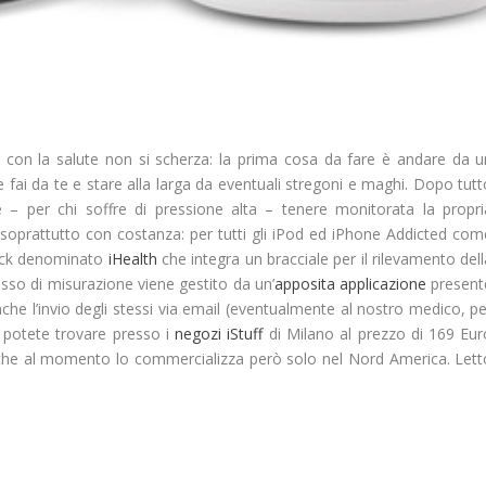
e
con la salute non si scherz
a: la prima cosa da fare è andare da u
e fai da te e stare alla larga da eventuali stregoni e maghi. Dopo tut
 – per chi soffre di
pressione alta
– tenere monitorata la propri
soprattutto con costanza: per tutti gli iPod ed iPhone Addicted com
ock denominato
iHealth
che integra un bracciale per il rilevamento del
cesso di misurazione viene gestito da un’
apposita applicazione
present
he l’invio degli stessi via email (eventualmente al nostro medico, pe
o potete trovare presso i
negozi iStuff
di Milano al prezzo di
169 Eur
 che al momento lo commercializza però solo nel Nord America. Lett