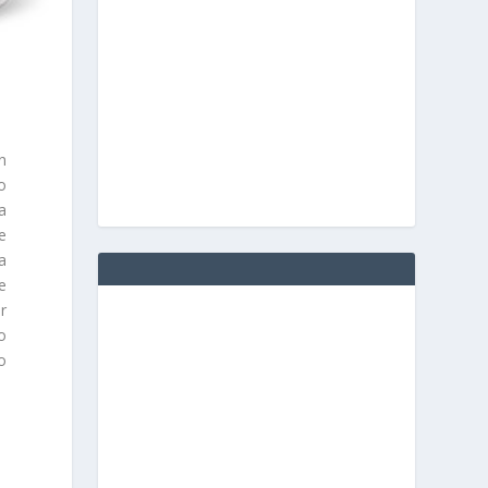
n
to
a
e
la
e
r
o
o