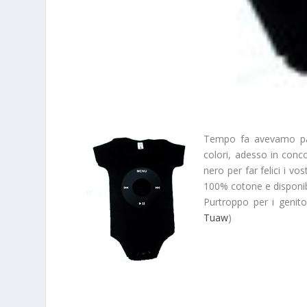
Tempo fa avevamo par
colori, adesso in conc
nero per far felici i vo
100% cotone e disponibil
Purtroppo per i genit
Tuaw
)