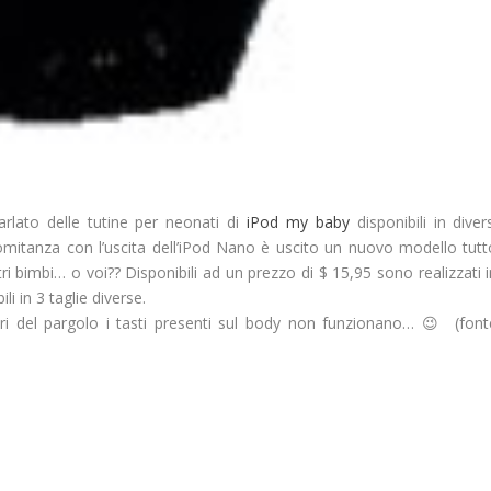
lato delle tutine per neonati di
iPod my baby
disponibili in diver
omitanza con l’uscita dell’iPod Nano è uscito un nuovo modello tutt
stri bimbi… o voi?? Disponibili ad un prezzo di $ 15,95 sono realizzati 
i in 3 taglie diverse.
ori del pargolo i tasti presenti sul body non funzionano… 😉 (font