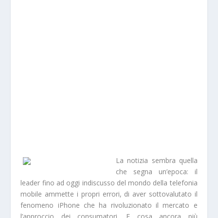
La
notizia
sembra quella
che segna un’
epoca
: il
leader fino ad oggi indiscusso del mondo della telefonia
mobile ammette i propri
errori
, di aver sottovalutato il
fenomeno iPhone
che ha rivoluzionato il mercato e
l’approccio dei consumatori. E cosa ancora più