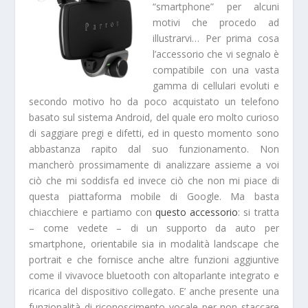
“smartphone”
per alcuni
motivi che procedo ad
illustrarvi… Per prima cosa
l’accessorio che vi segnalo è
compatibile
con una vasta
gamma di cellulari evoluti e
secondo motivo ho da poco acquistato un telefono
basato sul
sistema Android
, del quale ero molto curioso
di saggiare pregi e difetti, ed in questo momento sono
abbastanza rapito dal suo funzionamento. Non
mancherò prossimamente di
analizzare
assieme a voi
ciò che mi soddisfa ed invece ciò che non mi piace di
questa piattaforma mobile di Google. Ma basta
chiacchiere e partiamo con
questo accessorio
: si tratta
– come vedete – di un supporto da auto per
smartphone, orientabile sia in modalità landscape che
portrait e che fornisce anche altre funzioni aggiuntive
come il
vivavoce bluetooth
con altoparlante integrato e
ricarica del dispositivo collegato. E’ anche presente una
funzionalità di
riconoscimento vocale
per non staccare