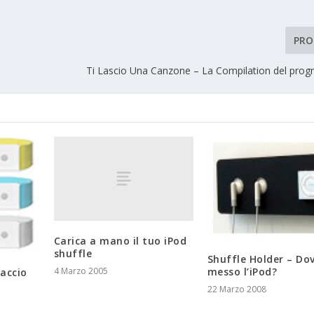
PRO
Ti Lascio Una Canzone – La Compilation del pro
Carica a mano il tuo iPod
shuffle
Shuffle Holder – Do
4 Marzo 2005
messo l’iPod?
accio
22 Marzo 2008