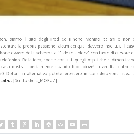
Beh, siamo il sito degli
iPod
ed
iPhone
Maniaci italiani e non c
ostentare la propria
passione
, alcuni dei quali davvero insoliti. E’ il ca
l’iPhone ovvero della schermata
“Slide to Unlock”
con tanto di cursore d
telefonino. Bella idea, specie con tutti quegli ospiti che si dimentica
di casa nostra, specialmente quando fuori piove! In vendita online s
0 Dollari: in alternativa potete prendere in considerazione l’idea d
cata.it
[Scritto da IL_MORUZ]