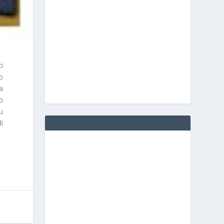
i
so
a
no
u
i