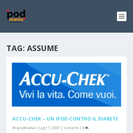
TAG:
ASSUME
ACCU-CHEK – UN IPOD CONTRO IL DIABETE
di
ipodmania
|
Lug 17, 2007
|
concorsi
|
0