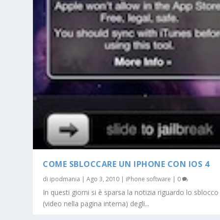
COME SBLOCCARE UN IPHONE CON IOS 4
di
ipodmania
|
Ago 3, 2010
|
iPhone software
|
0
In questi giorni si è sparsa la notizia riguardo lo sblocco
(video nella pagina interna) degli...