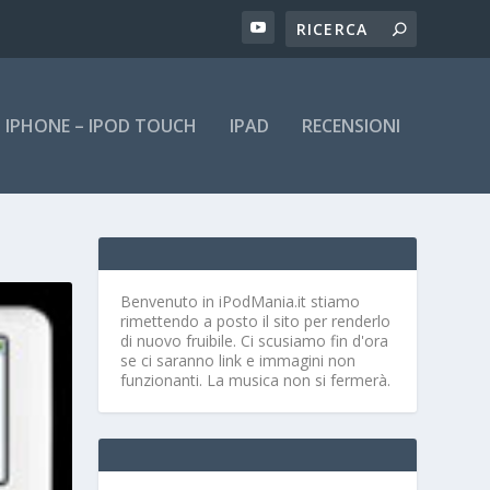
IPHONE – IPOD TOUCH
IPAD
RECENSIONI
Benvenuto in iPodMania.it
stiamo
rimettendo a posto il sito per renderlo
di nuovo fruibile. Ci scusiamo fin d'ora
se ci saranno link e immagini non
funzionanti. La musica non si fermerà.