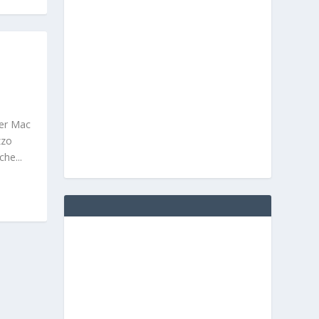
er Mac
zzo
che...