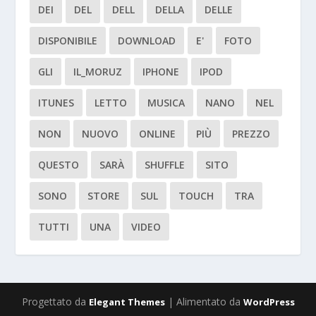
DEI
DEL
DELL
DELLA
DELLE
DISPONIBILE
DOWNLOAD
E'
FOTO
GLI
IL_MORUZ
IPHONE
IPOD
ITUNES
LETTO
MUSICA
NANO
NEL
NON
NUOVO
ONLINE
PIÙ
PREZZO
QUESTO
SARÀ
SHUFFLE
SITO
SONO
STORE
SUL
TOUCH
TRA
TUTTI
UNA
VIDEO
Progettato da
| Alimentato da
Elegant Themes
WordPress