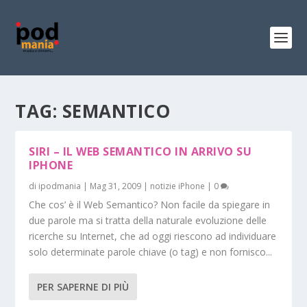
TAG:
SEMANTICO
SIRI – IL WEB SEMANTICO IN ARRIVO SU
IPHONE
di
ipodmania
|
Mag 31, 2009
|
notizie iPhone
|
0
Che cos’ è il Web Semantico? Non facile da spiegare in
due parole ma si tratta della naturale evoluzione delle
ricerche su Internet, che ad oggi riescono ad individuare
solo determinate parole chiave (o tag) e non fornisco...
PER SAPERNE DI PIÙ