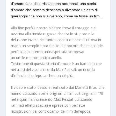
d’amore fatta di sorrisi appena accennati, una storia
d’amore che sembra destinata a diventare un altro di
quei sogni che non si avverano, come se fosse un film…
Alla fine però il nostro bibitaro trova il coraggio e si
avvicina alla timida ragazza che tra lo stupore e la
delusione invece del tanto sospirato bacio si ritrova in
mano un semplice pacchetto di popcorn che nasconde
però al suo interno un’inaspettata sorpresa:
un umile ma romantico anello.
Testimone di questa storia d’amore è un bambino che
nei tratti del viso ci ricorda Max Pezzali, un ricordo
d’infanzia di un’epoca che non c’è più.
Il video è stato ideato e realizzato dai Manetti Bros. che
hanno utilizzato scene originali di film cult degli anni ’70
nelle quali hanno inserito Max Pezzali utilizzando
raffinati effetti speciali e riprese con perfette
ricostruzioni dei controcampi dei film dell’epoca.