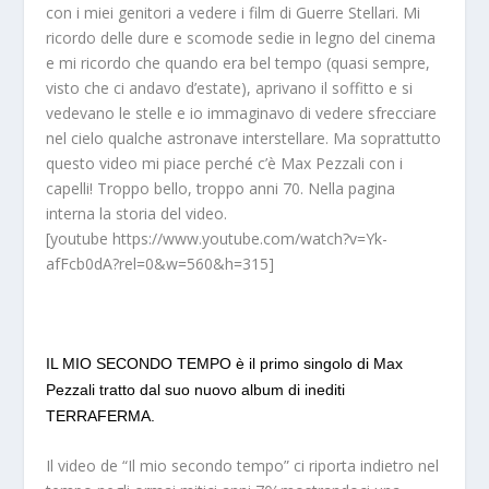
con i miei genitori a vedere i film di Guerre Stellari. Mi
ricordo delle dure e scomode sedie in legno del cinema
e mi ricordo che quando era bel tempo (quasi sempre,
visto che ci andavo d’estate), aprivano il soffitto e si
vedevano le stelle e io immaginavo di vedere sfrecciare
nel cielo qualche astronave interstellare. Ma soprattutto
questo video mi piace perché c’è Max Pezzali con i
capelli! Troppo bello, troppo anni 70. Nella pagina
interna la storia del video.
[youtube https://www.youtube.com/watch?v=Yk-
afFcb0dA?rel=0&w=560&h=315]
IL MIO SECONDO TEMPO è il primo singolo di Max
Pezzali tratto dal suo nuovo album di inediti
TERRAFERMA.
Il video de “Il mio secondo tempo” ci riporta indietro nel